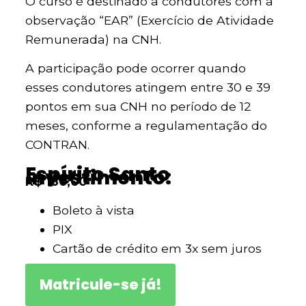
O curso é destinado a condutores com a
observação “EAR” (Exercício de Atividade
Remunerada) na CNH.
A participação pode ocorrer quando
esses condutores atingem entre 30 e 39
pontos em sua CNH no período de 12
meses, conforme a regulamentação do
CONTRAN.
Espírito Santo
Investimento:
R$ 180,00
Boleto à vista
PIX
Cartão de crédito em 3x sem juros
Matricule-se já!