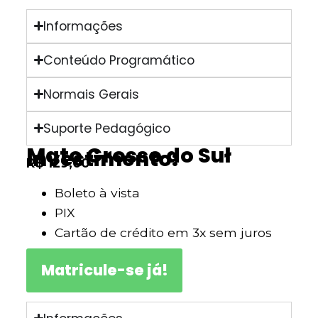
Informações
Conteúdo Programático
Normais Gerais
Suporte Pedagógico
Mato Grosso do Suł
Investimento:
R$ 129,00
Boleto à vista
PIX
Cartão de crédito em 3x sem juros
Matricule-se já!