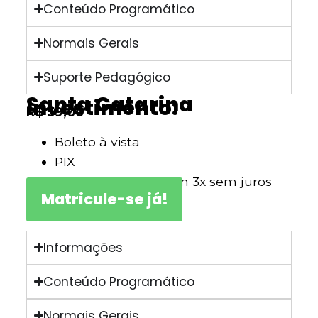
Conteúdo Programático
Normais Gerais
Suporte Pedagógico
Santa Catarina
Investimento:
R$ 59,00
Boleto à vista
PIX
Cartão de crédito em 3x sem juros
Matricule-se já!
Informações
Conteúdo Programático
Normais Gerais