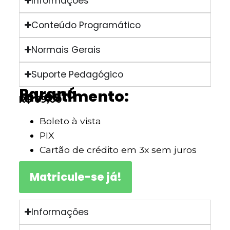
Informações
Conteúdo Programático
Normais Gerais
Suporte Pedagógico
Paraná
Investimento:
R$ 69,00
Boleto à vista
PIX
Cartão de crédito em 3x sem juros
Matricule-se já!
Informações