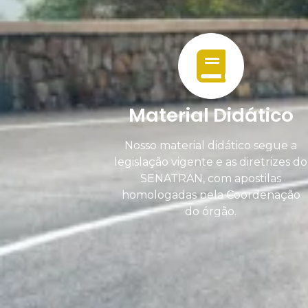
Material Didático
Nosso material didático segue a
legislação vigente e as diretrizes do
SENATRAN, com apostilas
homologadas pela Coordenação
do órgão.