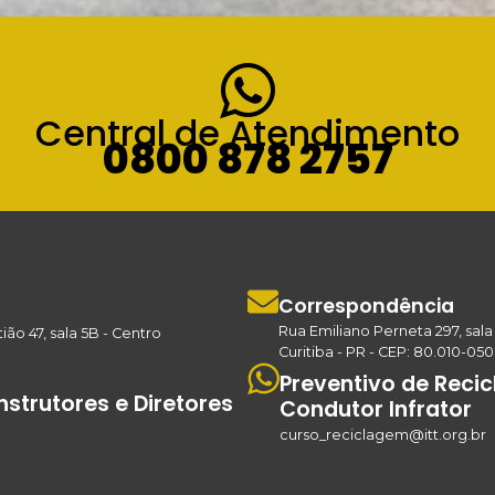
Central de Atendimento
0800 878 2757
Correspondência
Rua Emiliano Perneta 297, sala
ião 47, sala 5B - Centro
Curitiba - PR - CEP: 80.010-050
Preventivo de Reci
strutores e Diretores
Condutor Infrator
curso_reciclagem@itt.org.br