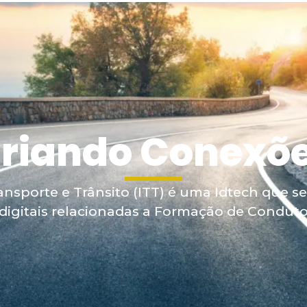
Home
Cursos
Quem S
riando Conexõ
ansporte e Trânsito (ITT) é uma Idtech que 
igitais relacionadas a Formação de Condutor