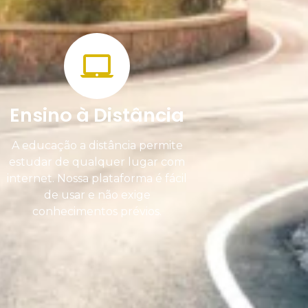
Ensino à Distância
A educação a distância permite
estudar de qualquer lugar com
internet. Nossa plataforma é fácil
de usar e não exige
conhecimentos prévios.