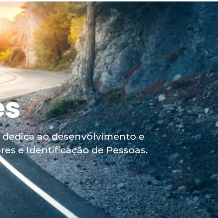
omos
Contato
Estude Agora!
es
se dedica ao desenvolvimento e
es e Identificação de Pessoas.